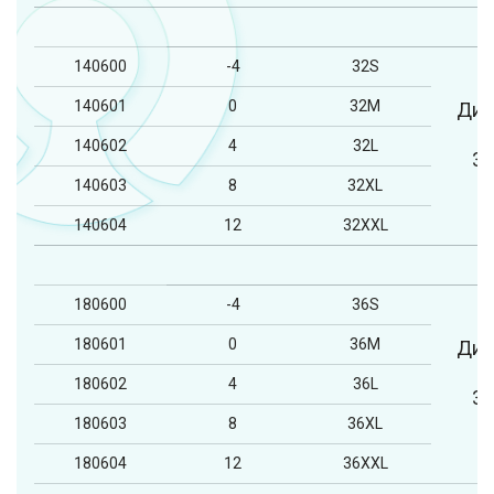
140600
-4
32S
140601
0
32M
Диа
140602
4
32L
3
140603
8
32XL
140604
12
32XXL
180600
-4
36S
180601
0
36M
Диа
180602
4
36L
3
180603
8
36XL
180604
12
36XXL