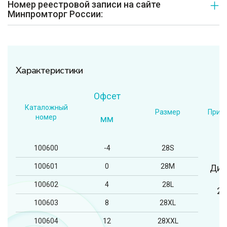
Номер реестровой записи на сайте
Минпромторг России:
Характеристики
Офсет
Каталожный
Размер
Прим
номер
мм
100600
-4
28S
100601
0
28M
Диа
100602
4
28L
2
100603
8
28XL
100604
12
28XXL